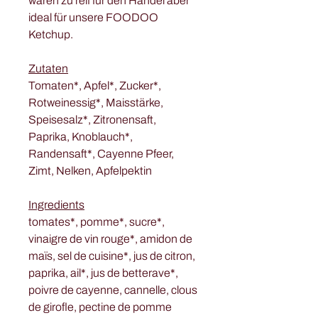
waren zu reif für den Handel aber
ideal für unsere FOODOO
Ketchup.
Zutaten
Tomaten*, Apfel*, Zucker*,
Rotweinessig*, Maisstärke,
Speisesalz*, Zitronensaft,
Paprika, Knoblauch*,
Randensaft*, Cayenne Pfeer,
Zimt, Nelken, Apfelpektin
Ingredients
tomates*, pomme*, sucre*,
vinaigre de vin rouge*, amidon de
maïs, sel de cuisine*, jus de citron,
paprika, ail*, jus de betterave*,
poivre de cayenne, cannelle, clous
de girofle, pectine de pomme