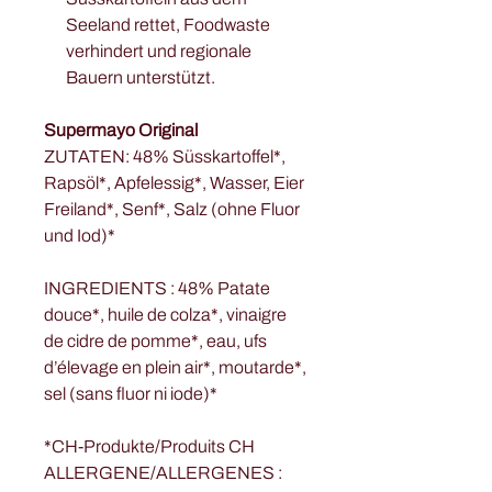
Seeland rettet, Foodwaste
verhindert und regionale
Bauern unterstützt.
Supermayo Original
ZUTATEN: 48% Süsskartoffel*,
Rapsöl*, Apfelessig*, Wasser, Eier
Freiland*, Senf*, Salz (ohne Fluor
und Iod)*
INGREDIENTS : 48% Patate
douce*, huile de colza*, vinaigre
de cidre de pomme*, eau, ufs
d’élevage en plein air*, moutarde*,
sel (sans fluor ni iode)*
*CH-Produkte/Produits CH
ALLERGENE/ALLERGENES :