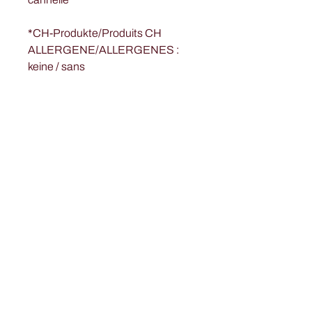
*CH-Produkte/Produits CH
ALLERGENE/ALLERGENES :
keine / sans
Jetzt Newsletter abonnieren!
Anmelden
Hiermit stimme ich zu den
FOODOO Newsletter zu erhalten.