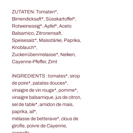
ZUTATEN: Tomaten*,
Birnendicksaft*, Süsskartoffel*,
Rotweinessig*, Apfel*, Aceto
Balsamico, Zitronensaft,
Speisesalz*, Maisstärke, Paprika,
Knoblauch*,
Zuckerrübenmelasse*, Nelken,
Cayenne-Pfeffer, Zimt
INGREDIENTS : tomates*, sirop
de poire*, patates douces*,
vinaigre de vin rouge*, pomme*,
vinaigre balsamique, jus de citron,
sel de table*, amidon de mais,
paprika, ail*,
mélasse de betterave*, clous de
girofle, poivre de Cayenne,
cannelle