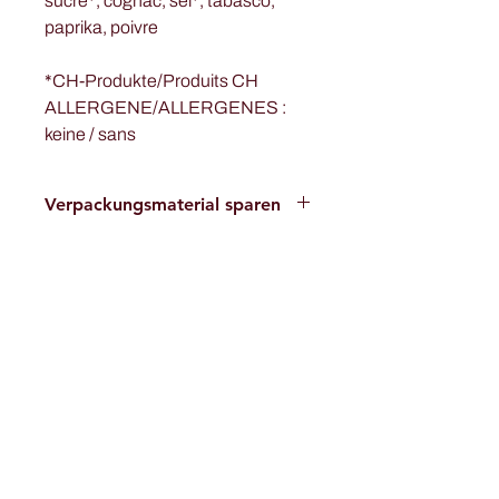
sucre*, cognac, sel*, tabasco,
paprika, poivre
*CH-Produkte/Produits CH
ALLERGENE/ALLERGENES :
keine / sans
Verpackungsmaterial sparen
Um Verpackungsmaterial zu
sparen, empfehlen wir Ihnen gleich
ein Set von 6 Saucen zu bestellen.
Zum Beispiel pro Saucenvariation
je 2 Stück.
Jetzt Newsletter abonnieren!
Anmelden