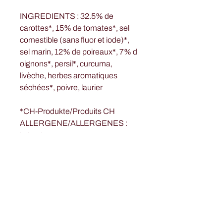
INGREDIENTS : 32.5% de
carottes*, 15% de tomates*, sel
comestible (sans fluor et iode)*,
sel marin, 12% de poireaux*, 7% d
oignons*, persil*, curcuma,
livèche, herbes aromatiques
séchées*, poivre, laurier
*CH-Produkte/Produits CH
ALLERGENE/ALLERGENES :
keine / sans
Jetzt Newsletter abonnieren!