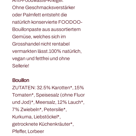
Anti-Foodwaste-Krieger.
Ohne Geschmacksverstärker
oder Palmfett entsteht die
natürlich konservierte FOODOO-
Bouillonpaste aus aussortiertem
Gemüse, welches sich im
Grosshandel nicht rentabel
vermarkten lässt.
100% natürlich,
vegan und fettfrei und ohne
Sellerie!
Bouillon
ZUTATEN: 32.5% Karotten*, 15%
Tomaten*, Speisesalz (ohne Fluor
und Jod)*, Meersalz, 12% Lauch*,
7% Zwiebeln*, Petersilie*,
Kurkuma, Liebstöckel*,
getrocknete Küchenkräuter*,
Pfeffer, Lorbeer